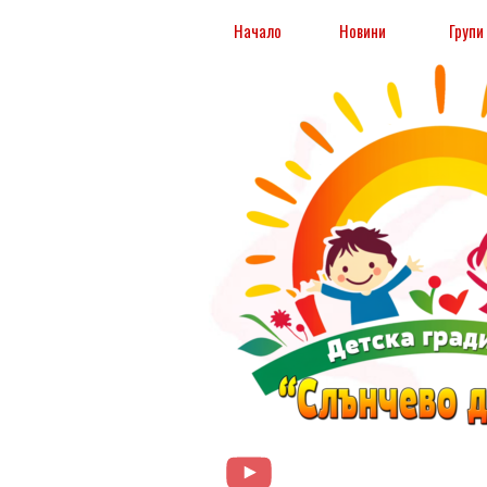
Към съдържанието
Началo
Новини
Групи