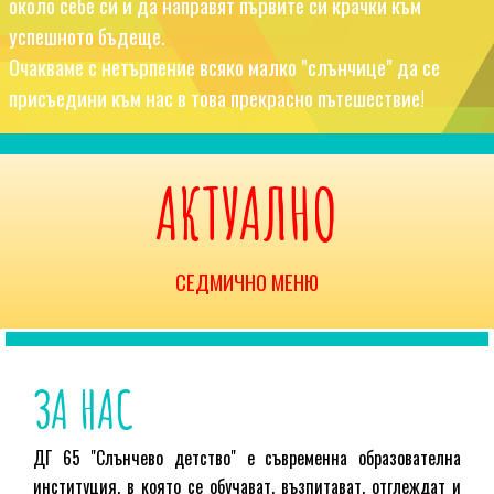
около себе си и да направят първите си крачки към
успешното бъдеще.
Очакваме с нетърпение всяко малко "слънчице" да се
присъедини към нас в това прекрасно пътешествие!
АКТУАЛНО
СЕДМИЧНО МЕНЮ
ЗА НАС
ДГ 65 "Слънчево детство" е съвременна образователна
институция, в която се обучават, възпитават, отглеждат и