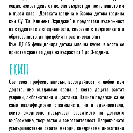
социализират деца от яслена възраст до постъпването им
в първи клас.
Детската градина е базова детска градина
към СУ "Св. Климент Охридски" и предоставя възможност
на студентите в специалности, свързани с педагогиката и
образованието, да придобият практически опит.
Към ДГ 65 функционира детска млечна кухня, в която се
приготвя храна за деца на възраст от 1 до 3-години.
ЕКИП
Със своя професионализъм, всеотдайност и любов към
децата, ние създаваме среда, в която децата растат
уверени, любознателни и щастливи. Нашите педагози са не
само квалифицирани специалисти, но и вдъхновители,
които ежедневно насърчават развитието на детското
въображение, творчество и самостоятелност.
Непрекъснато
усъвършенстваме своите методи, внедряваме иновативни