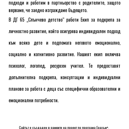
подходи и работим в партньорство с родителите, защото
вярваме, че заедно изграждаме бъдещето.
В ДГ 65 „Слънчево детство“ работи
Екип за подкрепа
за
личностно развитие, който осигурява индивидуален подход
към всяко дете и подпомага неговото емоционално,
социално и когнитивно развитие.
Нашият екип включва
психолог, логопед, ресурсен учител. Те предоставят
допълнителна подкрепа, консултации и индивидуални
планове за работа с деца със специфични образователни и
емоционални потребности.
Сайтът е създаден в рамките на проект по програма Еразъм+, 