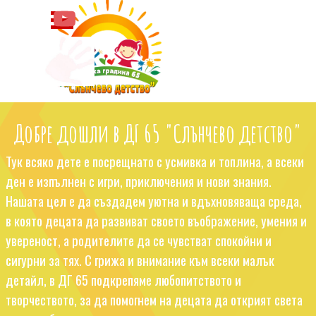
Към съдържанието
Пропусни меню
Добре дошли в ДГ 65 "Слънчево детство"
Тук всяко дете е посрещнато с усмивка и топлина, а всеки
ден е изпълнен с игри, приключения и нови знания.
Нашата цел е да създадем уютна и вдъхновяваща среда,
в която децата да развиват своето въображение, умения и
увереност, а родителите да се чувстват спокойни и
сигурни за тях. С грижа и внимание към всеки малък
детайл, в ДГ 65 подкрепяме любопитството и
творчеството, за да помогнем на децата да открият света