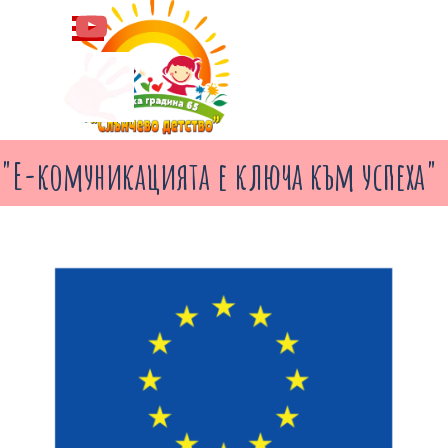
Към съдържанието
Пропусни меню
"Е-комуникацията е ключа към успеха"