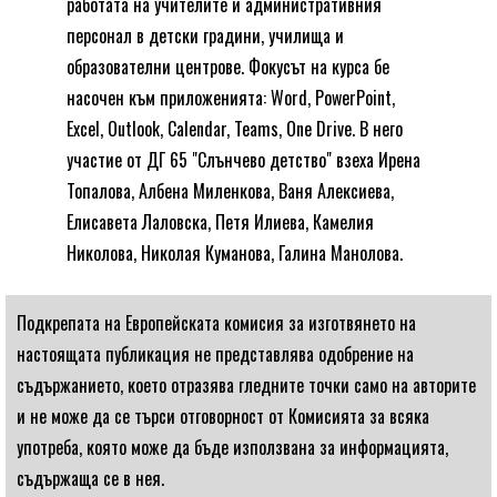
работата на учителите и административния
персонал в детски градини, училища и
образователни центрове. Фокусът на курса бе
насочен към приложенията: Word, PowerPoint,
Excel, Outlook, Calendar, Teams, One Drive. В него
участие от ДГ 65 "Слънчево детство" взеха Ирена
Топалова, Албена Миленкова, Ваня Алексиева,
Елисавета Лаловска, Петя Илиева, Камелия
Николова, Николая Куманова, Галина Манолова.
Подкрепата на Европейската комисия за изготвянето на
настоящата публикация не представлява одобрение на
съдържанието, което отразява гледните точки само на авторите
и не може да се търси отговорност от Комисията за всяка
употреба, която може да бъде използвана за информацията,
съдържаща се в нея.