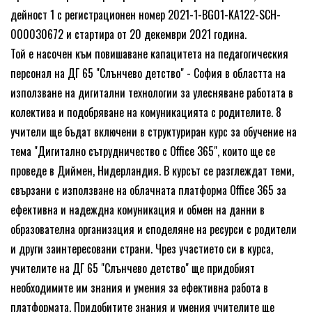
дейност 1 с регистрационен номер 2021-
1-
BG01-
KA122-
SCH-
000030672 и стартира от 20 декември 2021 година.
Той е насочен към повишаване капацитета на педагогическия
персонал на ДГ 65 "Слънчево детство" -
София в областта на
използване на дигитални технологии за улесняване работата в
колектива и подобряване на комуникацията с родителите. 8
учители ще бъдат включени в структуриран курс за обучение на
тема "Дигитално сътрудничество с Office 365", които ще се
проведе в Диймен, Нидерландия. В курсът се разглеждат теми,
свързани с използване на облачната платформа Office 365 за
ефективна и надеждна комуникация и обмен на данни в
образователна организация и споделяне на ресурси с родители
и други заинтересовани страни. Чрез участието си в курса,
учителите на ДГ 65 "Слънчево детство" ще придобият
необходимите им знания и умения за ефективна работа в
платформата. Придобитите знания и умения учителите ще