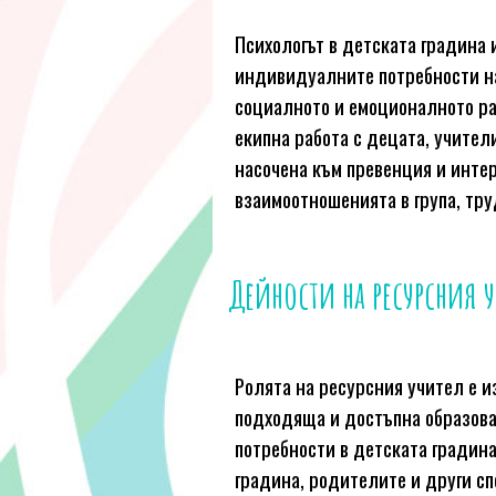
Психологът в детската градина 
индивидуалните потребности на 
социалното и емоционалното ра
екипна работа с децата, учител
насочена към превенция и инте
взаимоотношенията в група, тр
Дейности на ресурсния 
Ролята на ресурсния учител е 
подходяща и достъпна образова
потребности в детската градина
градина, родителите и други сп