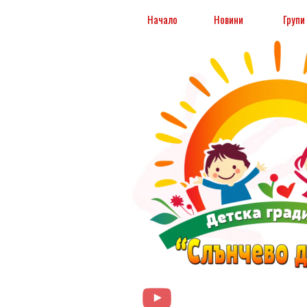
Към съдържанието
Началo
Новини
Групи