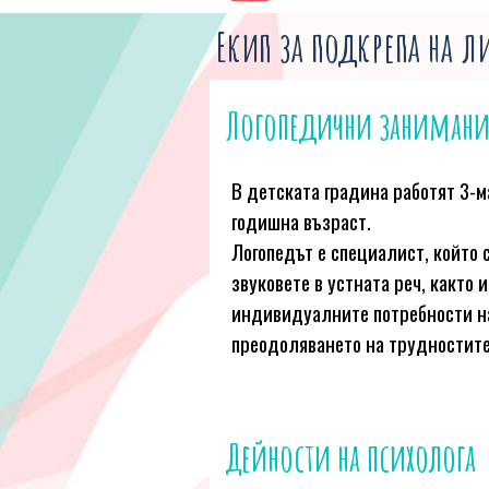
Екип за подкрепа на л
Логопедични заниман
В детската градина работят 3-м
годишна възраст.
Логопедът е специалист, който 
звуковете в устната реч, както 
индивидуалните потребности на 
преодоляването на трудностите
Дейности на психолога